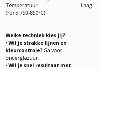
Temperatuur		
Laag 
(rond 750-850°C)
Welke techniek kies jij?
• 
Wil je strakke lijnen en 
kleurcontrole?
 Ga voor 
onderglazuur.
• 
Wil je snel resultaat met 
glans?
 Kies voor Stroke & Coat.
• 
Wil je achteraf fijne accenten 
toevoegen?
 Gebruik opglazuur.
Elke techniek heeft zijn charme. 
Probeer ze uit en ontdek welke het 
beste past bij jouw stijl en 
werkmethode.