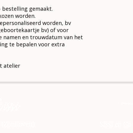
 bestelling gemaakt.
kozen worden.
epersonaliseerd worden, bv
geboortekaartje bv) of voor
de namen en trouwdatum van het
ing te bepalen voor extra
t atelier
si (Zonhoven)
Sissi en Co
i@outlook.com
EMAIL