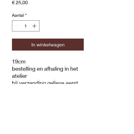
Prijs
€ 25,00
Aantal
*
In winkelwagen
19cm
bestelling en afhaling in het
atelier
bij verzending gelieve eerst
contact op te nemen via mail
of whatsapp 0472/236414
Arcilla Sissi